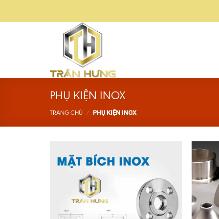
Skip
to
content
PHỤ KIỆN INOX
PHỤ KIỆN INOX
TRANG CHỦ
/