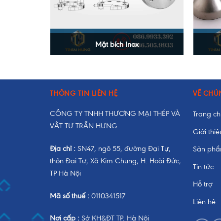
Mặt bích Inox
+
+
THÔNG TIN LIÊN HỆ
VỀ CHÚ
CÔNG TY TNHH THƯƠNG MẠI THÉP VÀ
Trang c
VẬT TƯ TRẦN HƯNG
Giới thiệ
Địa chỉ :
SN47, ngõ 55, đường Đại Tự,
Sản ph
thôn Đại Tự, Xã Kim Chung, H. Hoài Đức,
Tin tức
TP Hà Nội
Hỗ trợ
Mã số thuế :
0110341517
Liên hệ
Nơi cấp :
Sở KH&ĐT TP. Hà Nội