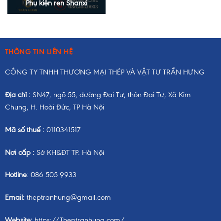
Phụ kiện ren Shanxi
THÔNG TIN LIÊN HỆ
CÔNG TY TNHH THƯƠNG MẠI THÉP VÀ VẬT TƯ TRẦN HƯNG
Địa chỉ :
SN47, ngõ 55, đường Đại Tự, thôn Đại Tự, Xã Kim
Chung, H. Hoài Đức, TP Hà Nội
Mã số thuế :
0110341517
Nơi cấp :
Sở KH&ĐT TP. Hà Nội
Hotline
: 086 505 9933
Email:
theptranhung@gmail.com
Website:
https://Theptranhung.com/