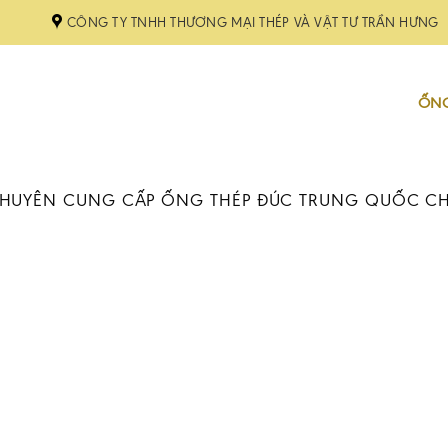
CÔNG TY TNHH THƯƠNG MẠI THÉP VÀ VẬT TƯ TRẦN HƯNG
ỐNG
HUYÊN CUNG CẤP ỐNG THÉP ĐÚC TRUNG QUỐC C