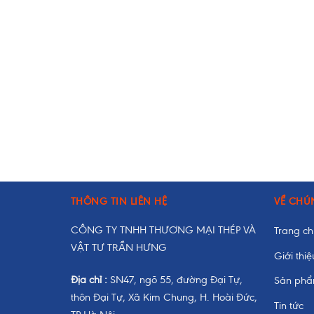
THÔNG TIN LIÊN HỆ
VỀ CHÚ
CÔNG TY TNHH THƯƠNG MẠI THÉP VÀ
Trang c
VẬT TƯ TRẦN HƯNG
Giới thiệ
Địa chỉ :
SN47, ngõ 55, đường Đại Tự,
Sản ph
thôn Đại Tự, Xã Kim Chung, H. Hoài Đức,
Tin tức