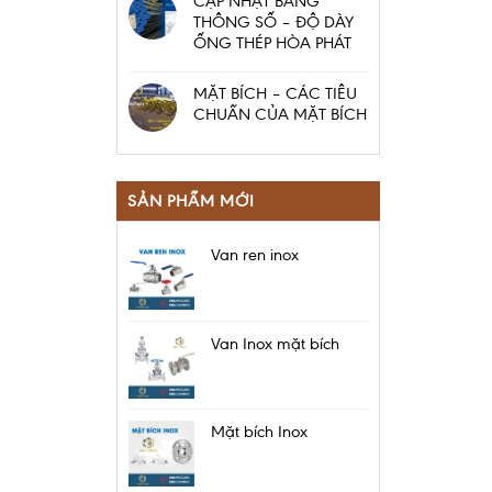
CẬP NHẬT BẢNG
THÔNG SỐ – ĐỘ DÀY
ỐNG THÉP HÒA PHÁT
MẶT BÍCH – CÁC TIÊU
CHUẨN CỦA MẶT BÍCH
SẢN PHẨM MỚI
Van ren inox
Van Inox mặt bích
Mặt bích Inox