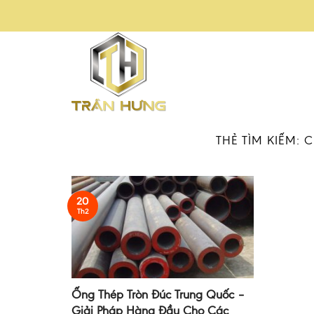
Skip
to
content
THẺ TÌM KIẾM:
C
20
Th2
Ống Thép Tròn Đúc Trung Quốc –
Giải Pháp Hàng Đầu Cho Các