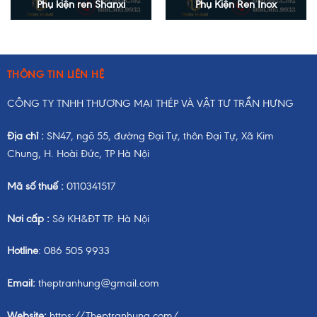
Phụ kiện ren Shanxi
Phụ Kiện Ren Inox
THÔNG TIN LIÊN HỆ
CÔNG TY TNHH THƯƠNG MẠI THÉP VÀ VẬT TƯ TRẦN HƯNG
Địa chỉ :
SN47, ngõ 55, đường Đại Tự, thôn Đại Tự, Xã Kim
Chung, H. Hoài Đức, TP Hà Nội
Mã số thuế :
0110341517
Nơi cấp :
Sở KH&ĐT TP. Hà Nội
Hotline
: 086 505 9933
Email:
theptranhung@gmail.com
Website:
https://Theptranhung.com/