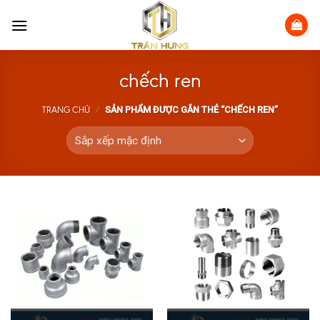
Skip
to
content
chếch ren
SẢN PHẨM ĐƯỢC GẮN THẺ “CHẾCH REN”
TRANG CHỦ
/