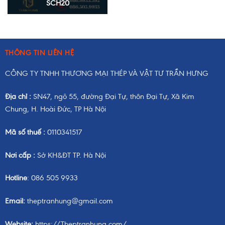
SCH20
THÔNG TIN LIÊN HỆ
CÔNG TY TNHH THƯƠNG MẠI THÉP VÀ VẬT TƯ TRẦN HƯNG
Địa chỉ :
SN47, ngõ 55, đường Đại Tự, thôn Đại Tự, Xã Kim
Chung, H. Hoài Đức, TP Hà Nội
Mã số thuế :
0110341517
Nơi cấp :
Sở KH&ĐT TP. Hà Nội
Hotline
: 086 505 9933
Email:
theptranhung@gmail.com
Website:
https://Theptranhung.com/