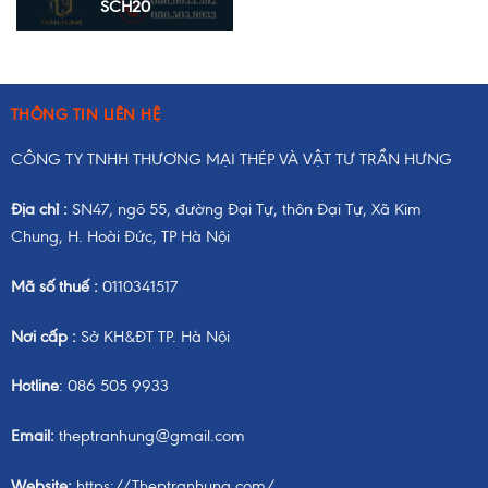
SCH20
THÔNG TIN LIÊN HỆ
CÔNG TY TNHH THƯƠNG MẠI THÉP VÀ VẬT TƯ TRẦN HƯNG
Địa chỉ :
SN47, ngõ 55, đường Đại Tự, thôn Đại Tự, Xã Kim
Chung, H. Hoài Đức, TP Hà Nội
Mã số thuế :
0110341517
Nơi cấp :
Sở KH&ĐT TP. Hà Nội
Hotline
: 086 505 9933
Email:
theptranhung@gmail.com
Website:
https://Theptranhung.com/