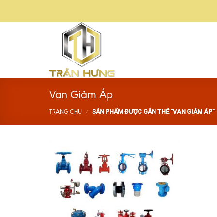
Skip
to
content
Van Giảm Áp
SẢN PHẨM ĐƯỢC GẮN THẺ “VAN GIẢM ÁP”
TRANG CHỦ
/