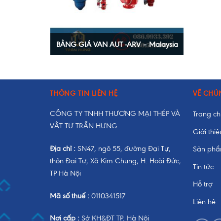
BẢNG GIÁ VAN AUT -ARV – Malaysia
+
THÔNG TIN LIÊN HỆ
VỀ CHÚ
CÔNG TY TNHH THƯƠNG MẠI THÉP VÀ
Trang c
VẬT TƯ TRẦN HƯNG
Giới thiệ
Địa chỉ :
SN47, ngõ 55, đường Đại Tự,
Sản ph
thôn Đại Tự, Xã Kim Chung, H. Hoài Đức,
Tin tức
TP Hà Nội
Hỗ trợ
Mã số thuế :
0110341517
Liên hệ
Nơi cấp :
Sở KH&ĐT TP. Hà Nội