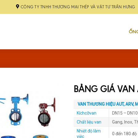
CÔNG TY TNHH THƯƠNG MẠI THÉP VÀ VẬT TƯ TRẦN HƯNG
ỐNG
BẢNG GIÁ VAN A
VAN
THƯƠNG
HIỆU
AUT
,
ARV
,
M
Kíchcỡvan
DN15 – DN10
Chất liệu van
Gang, Inox, 
Nhiệt độ làm
0 đến 180 độ
việc