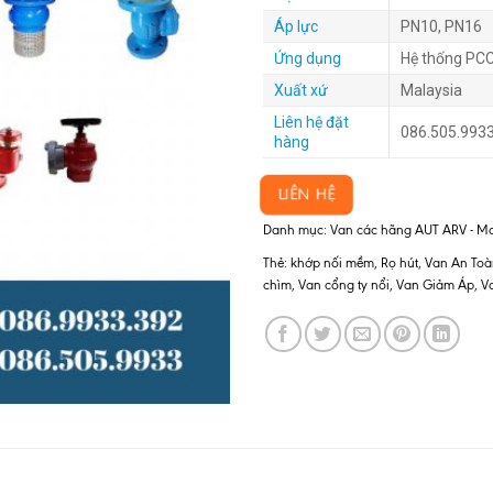
Áp lực
PN10, PN16
Ứng dụng
Hệ thống PCC
Xuất xứ
Malaysia
Liên hệ đặt
086.505.9933
hàng
LIÊN HỆ
Danh mục:
Van các hãng AUT ARV - Ma
Thẻ:
khớp nối mềm
,
Rọ hút
,
Van An Toà
chìm
,
Van cổng ty nổi
,
Van Giảm Áp
,
V