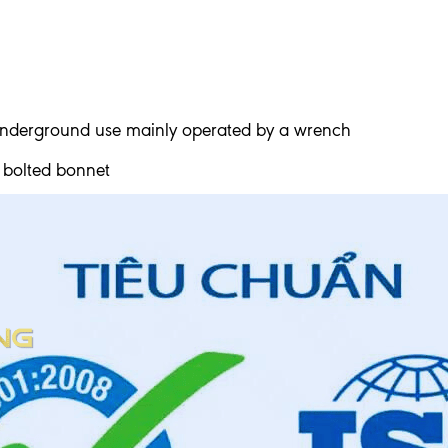
 underground use mainly operated by a wrench
 bolted bonnet