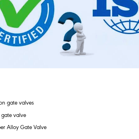
ron gate valves
 gate valve
er Alloy Gate Valve