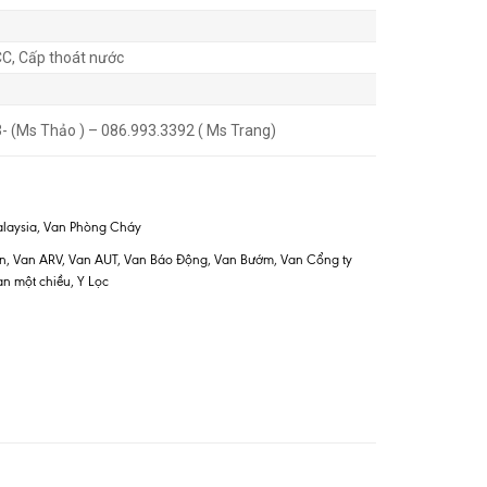
C, Cấp thoát nước
- (Ms Thảo ) – 086.993.3392 ( Ms Trang)
laysia
,
Van Phòng Cháy
n
,
Van ARV
,
Van AUT
,
Van Báo Động
,
Van Bướm
,
Van Cổng ty
an một chiều
,
Y Lọc