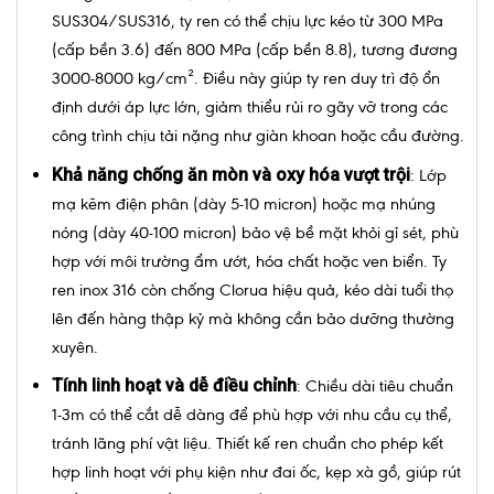
SUS304/SUS316, ty ren có thể chịu lực kéo từ 300 MPa
(cấp bền 3.6) đến 800 MPa (cấp bền 8.8), tương đương
3000-8000 kg/cm². Điều này giúp ty ren duy trì độ ổn
định dưới áp lực lớn, giảm thiểu rủi ro gãy vỡ trong các
công trình chịu tải nặng như giàn khoan hoặc cầu đường.
Khả năng chống ăn mòn và oxy hóa vượt trội
: Lớp
mạ kẽm điện phân (dày 5-10 micron) hoặc mạ nhúng
nóng (dày 40-100 micron) bảo vệ bề mặt khỏi gỉ sét, phù
hợp với môi trường ẩm ướt, hóa chất hoặc ven biển. Ty
ren inox 316 còn chống Clorua hiệu quả, kéo dài tuổi thọ
lên đến hàng thập kỷ mà không cần bảo dưỡng thường
xuyên.
Tính linh hoạt và dễ điều chỉnh
: Chiều dài tiêu chuẩn
1-3m có thể cắt dễ dàng để phù hợp với nhu cầu cụ thể,
tránh lãng phí vật liệu. Thiết kế ren chuẩn cho phép kết
hợp linh hoạt với phụ kiện như đai ốc, kẹp xà gồ, giúp rút