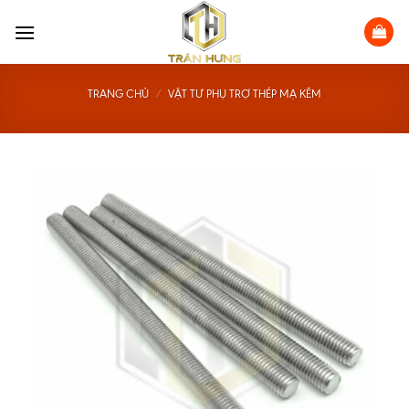
Skip
to
content
TRANG CHỦ
/
VẬT TƯ PHỤ TRỢ THÉP MẠ KẼM