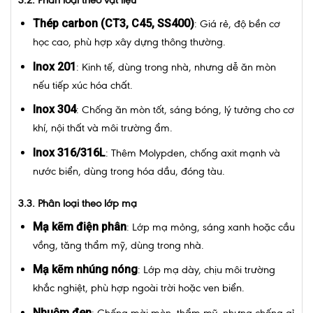
3.2. Phân loại theo vật liệu
Thép carbon (CT3, C45, SS400)
: Giá rẻ, độ bền cơ
học cao, phù hợp xây dựng thông thường.
Inox 201
: Kinh tế, dùng trong nhà, nhưng dễ ăn mòn
nếu tiếp xúc hóa chất.
Inox 304
: Chống ăn mòn tốt, sáng bóng, lý tưởng cho cơ
khí, nội thất và môi trường ẩm.
Inox 316/316L
: Thêm Molypden, chống axit mạnh và
nước biển, dùng trong hóa dầu, đóng tàu.
3.3. Phân loại theo lớp mạ
Mạ kẽm điện phân
: Lớp mạ mỏng, sáng xanh hoặc cầu
vồng, tăng thẩm mỹ, dùng trong nhà.
Mạ kẽm nhúng nóng
: Lớp mạ dày, chịu môi trường
khắc nghiệt, phù hợp ngoài trời hoặc ven biển.
Nhuộm đen
: Chống mài mòn, thẩm mỹ, nhưng chống gỉ