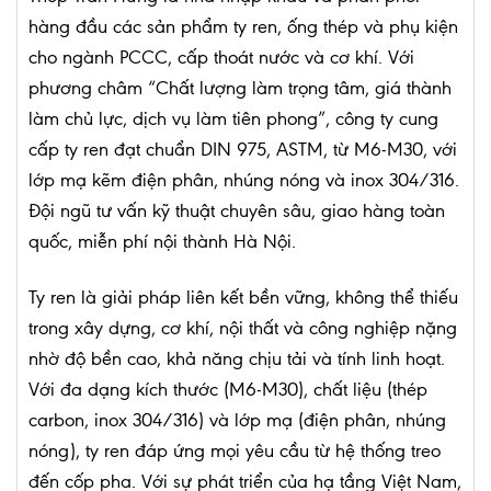
hàng đầu các sản phẩm ty ren, ống thép và phụ kiện
cho ngành PCCC, cấp thoát nước và cơ khí. Với
phương châm “Chất lượng làm trọng tâm, giá thành
làm chủ lực, dịch vụ làm tiên phong”, công ty cung
cấp ty ren đạt chuẩn DIN 975, ASTM, từ M6-M30, với
lớp mạ kẽm điện phân, nhúng nóng và inox 304/316.
Đội ngũ tư vấn kỹ thuật chuyên sâu, giao hàng toàn
quốc, miễn phí nội thành Hà Nội.
Ty ren là giải pháp liên kết bền vững, không thể thiếu
trong xây dựng, cơ khí, nội thất và công nghiệp nặng
nhờ độ bền cao, khả năng chịu tải và tính linh hoạt.
Với đa dạng kích thước (M6-M30), chất liệu (thép
carbon, inox 304/316) và lớp mạ (điện phân, nhúng
nóng), ty ren đáp ứng mọi yêu cầu từ hệ thống treo
đến cốp pha. Với sự phát triển của hạ tầng Việt Nam,