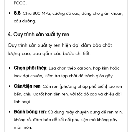
PCCC.
8.8
: Chịu 800 MPa, cường độ cao, dùng cho giàn khoan,
cầu đường.
4. Quy trình sản xuất ty ren
Quy trình sản xuất ty ren hiện đại đảm bảo chất
lượng cao, bao gồm các bước chi tiết:
Chọn phôi thép
: Lựa chọn thép carbon, hợp kim hoặc
inox đạt chuẩn, kiểm tra tạp chất để tránh giòn gãy.
Cán/tiện ren
: Cán ren (phương pháp phổ biến) tạo ren
bền, chịu lực tốt hơn tiện ren, với tốc độ cao và chiều dài
linh hoạt.
Đánh bóng ren
: Sử dụng máy chuyên dụng để ren mịn,
không rỗ, đảm bảo dễ kết nối phụ kiện mà không gây
mài mòn.