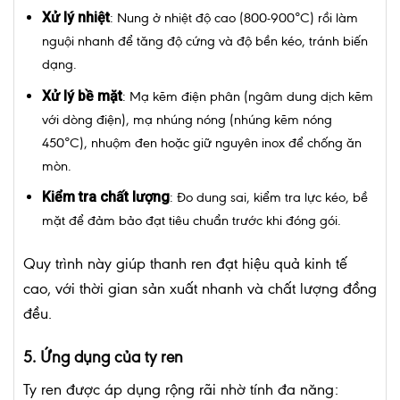
Xử lý nhiệt
: Nung ở nhiệt độ cao (800-900°C) rồi làm
nguội nhanh để tăng độ cứng và độ bền kéo, tránh biến
dạng.
Xử lý bề mặt
: Mạ kẽm điện phân (ngâm dung dịch kẽm
với dòng điện), mạ nhúng nóng (nhúng kẽm nóng
450°C), nhuộm đen hoặc giữ nguyên inox để chống ăn
mòn.
Kiểm tra chất lượng
: Đo dung sai, kiểm tra lực kéo, bề
mặt để đảm bảo đạt tiêu chuẩn trước khi đóng gói.
Quy trình này giúp thanh ren đạt hiệu quả kinh tế
cao, với thời gian sản xuất nhanh và chất lượng đồng
đều.
5. Ứng dụng của ty ren
Ty ren được áp dụng rộng rãi nhờ tính đa năng: