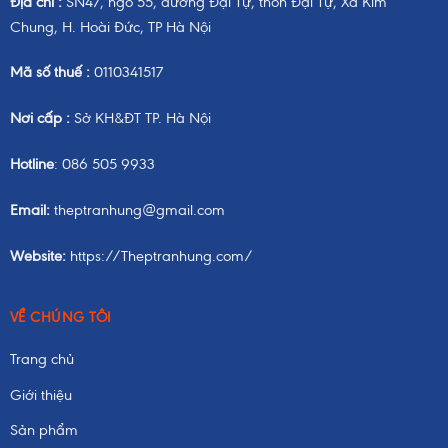
Địa chỉ :
SN47, ngõ 55, đường Đại Tự, thôn Đại Tự, Xã Kim
Chung, H. Hoài Đức, TP Hà Nội
Mã số thuế :
0110341517
Nơi cấp :
Sở KH&ĐT TP. Hà Nội
Hotline
: 086 505 9933
Email:
theptranhung@gmail.com
Website:
https://Theptranhung.com/
VỀ CHÚNG TÔI
Trang chủ
Giới thiệu
Sản phẩm