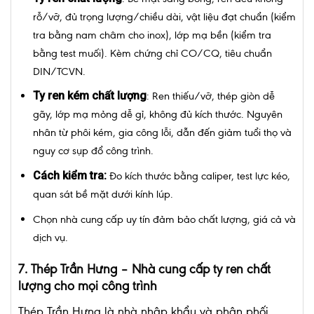
rỗ/vỡ, đủ trọng lượng/chiều dài, vật liệu đạt chuẩn (kiểm
tra bằng nam châm cho inox), lớp mạ bền (kiểm tra
bằng test muối). Kèm chứng chỉ CO/CQ, tiêu chuẩn
DIN/TCVN.
Ty ren kém chất lượng
: Ren thiếu/vỡ, thép giòn dễ
gãy, lớp mạ mỏng dễ gỉ, không đủ kích thước. Nguyên
nhân từ phôi kém, gia công lỗi, dẫn đến giảm tuổi thọ và
nguy cơ sụp đổ công trình.
Cách kiểm tra:
Đo kích thước bằng caliper, test lực kéo,
quan sát bề mặt dưới kính lúp.
Chọn nhà cung cấp uy tín đảm bảo chất lượng, giá cả và
dịch vụ.
7. Thép Trần Hưng – Nhà cung cấp ty ren chất
lượng cho mọi công trình
Thép Trần Hưng là nhà nhập khẩu và phân phối