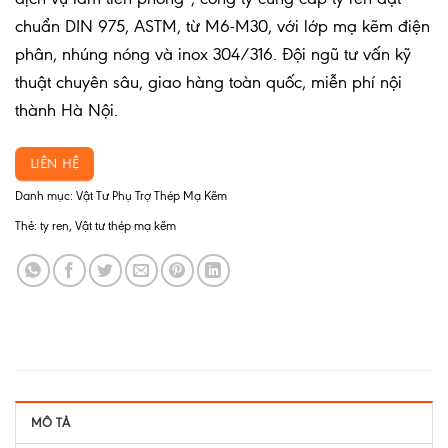
chuẩn DIN 975, ASTM, từ M6-M30, với lớp mạ kẽm điện
phân, nhúng nóng và inox 304/316. Đội ngũ tư vấn kỹ
thuật chuyên sâu, giao hàng toàn quốc, miễn phí nội
thành Hà Nội.
LIÊN HỆ
Danh mục:
Vật Tư Phụ Trợ Thép Mạ Kẽm
Thẻ:
ty ren
,
Vật tư thép mạ kẽm
MÔ TẢ