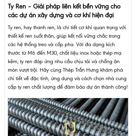
Ty Ren – Giải pháp liên kết bền vững cho
các dự án xây dựng và cơ khí hiện đại
Ty ren, hay thanh ren, là chi tiết cơ khí quan trọng với
thiết kế ren suốt thân, giúp kết nối vững chắc trong
các hệ thống treo và cốp pha. Với đa dạng kích
thước từ M6 đến M30, chất liệu inox hoặc thép mạ
kẽm, ty ren đáp ứng nhu cầu chịu tải và chống ăn
mòn vượt trội. Hãy cùng Thép Trần Hưng khám phá
chi tiết về đặc tính, ứng dụng và cách chọn nhà cung
cấp ty ren chất lượng để đảm bảo dự án thành công!