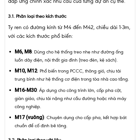
đáp ứng chính xác nhu cầu của từng dự án cụ thể.
3.1. Phân loại theo kích thước
Ty ren có đường kính từ M4 đến M42, chiều dài 1-3m,
với các kích thước phổ biến:
M6, M8
: Dùng cho hệ thống treo nhẹ như đường ống
luồn dây điện, nội thất gia đình (treo đèn, kệ sách).
M10, M12
: Phổ biến trong PCCC, thông gió, chịu tải
trung bình như hệ thống cơ điện trong tòa nhà cao tầng.
M16-M30
: Áp dụng cho công trình lớn, cốp pha cột,
giàn giáo, chịu tải nặng như cầu đường hoặc nhà máy
công nghiệp.
M17 (vuông)
: Chuyên dụng cho cốp pha, kết hợp bát
chuồn để cố định bê tông.