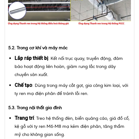
5.2. Trong cơ khí và máy móc
Lắp ráp thiết bị
: Kết nối trục quay, truyền động, đảm
bảo hoạt động liên hoàn, giảm rung lắc trong dây
chuyền sản xuất.
Chế tạo
: Dùng trong máy cắt gọt, gia công kim loại, với
ty ren mạ điện phân để tránh lỗi ren.
5.3. Trong nội thất gia đình
Trang trí
: Treo hệ thống đèn, biển quảng cáo, giá đồ cổ,
kệ gỗ với ty ren M6-M8 mạ kẽm điện phân, tăng thẩm
mỹ cho không gian sống.