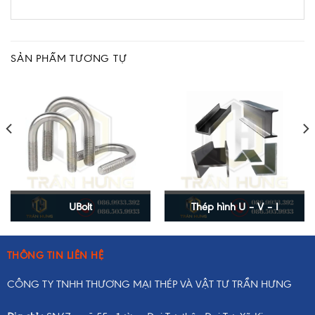
SẢN PHẨM TƯƠNG TỰ
UBolt
Thép hình U – V – I
THÔNG TIN LIÊN HỆ
CÔNG TY TNHH THƯƠNG MẠI THÉP VÀ VẬT TƯ TRẦN HƯNG