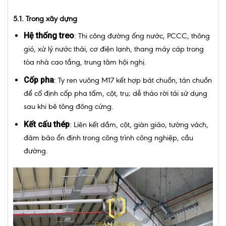
5.1. Trong xây dựng
Hệ thống treo
: Thi công đường ống nước, PCCC, thông
gió, xử lý nước thải, cơ điện lạnh, thang máy cáp trong
tòa nhà cao tầng, trung tâm hội nghị.
Cốp pha
: Ty ren vuông M17 kết hợp bát chuồn, tán chuồn
để cố định cốp pha tấm, cột, trụ; dễ tháo rời tái sử dụng
sau khi bê tông đông cứng.
Kết cấu thép
: Liên kết dầm, cột, giàn giáo, tường vách,
đảm bảo ổn định trong công trình công nghiệp, cầu
đường.