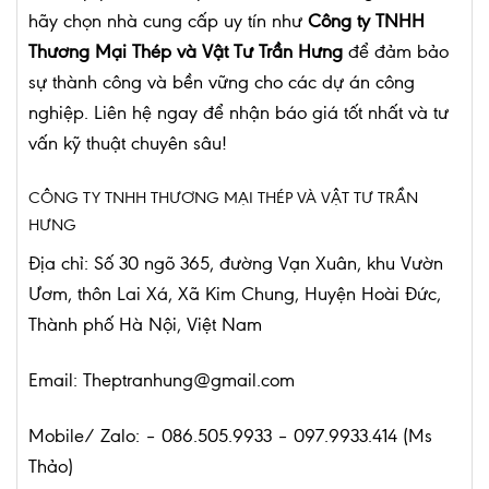
hãy chọn nhà cung cấp uy tín như
Công ty TNHH
Thương Mại Thép và Vật Tư Trần Hưng
để đảm bảo
sự thành công và bền vững cho các dự án công
nghiệp. Liên hệ ngay để nhận báo giá tốt nhất và tư
vấn kỹ thuật chuyên sâu!
CÔNG TY TNHH THƯƠNG MẠI THÉP VÀ VẬT TƯ TRẦN
HƯNG
Địa chỉ: Số 30 ngõ 365, đường Vạn Xuân, khu Vườn
Ươm, thôn Lai Xá, Xã Kim Chung, Huyện Hoài Đức,
Thành phố Hà Nội, Việt Nam
Email:
Theptranhung@gmail.com
Mobile/ Zalo: –
086.505.9933 – 097.9933.414 (Ms
Thảo)