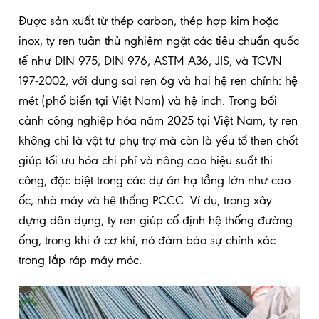
Được sản xuất từ thép carbon, thép hợp kim hoặc
inox, ty ren tuân thủ nghiêm ngặt các tiêu chuẩn quốc
tế như DIN 975, DIN 976, ASTM A36, JIS, và TCVN
197-2002, với dung sai ren 6g và hai hệ ren chính: hệ
mét (phổ biến tại Việt Nam) và hệ inch. Trong bối
cảnh công nghiệp hóa năm 2025 tại Việt Nam, ty ren
không chỉ là vật tư phụ trợ mà còn là yếu tố then chốt
giúp tối ưu hóa chi phí và nâng cao hiệu suất thi
công, đặc biệt trong các dự án hạ tầng lớn như cao
ốc, nhà máy và hệ thống PCCC. Ví dụ, trong xây
dựng dân dụng, ty ren giúp cố định hệ thống đường
ống, trong khi ở cơ khí, nó đảm bảo sự chính xác
trong lắp ráp máy móc.