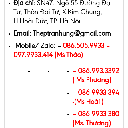
Địa chỉ
: SN47, Ngõ 55 Đường Đại
Tự, Thôn Đại Tự, X.Kim Chung,
H.Hoài Đức, TP. Hà Nội
Email: Theptranhung@gmail.com
Mobile/ Zalo: –
086.505.9933 –
097.9933.414 (Ms Thảo)
–
086.993.3392
( Ms Phương)
– 086 9933 394
-(Ms Hoài )
– 086 9933 380
(Ms. Thương)