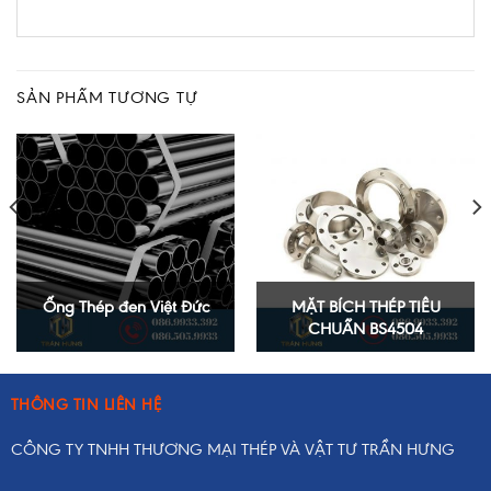
SẢN PHẨM TƯƠNG TỰ
Ống Thép đen Việt Đức
MẶT BÍCH THÉP TIÊU
CHUẨN BS4504
THÔNG TIN LIÊN HỆ
CÔNG TY TNHH THƯƠNG MẠI THÉP VÀ VẬT TƯ TRẦN HƯNG