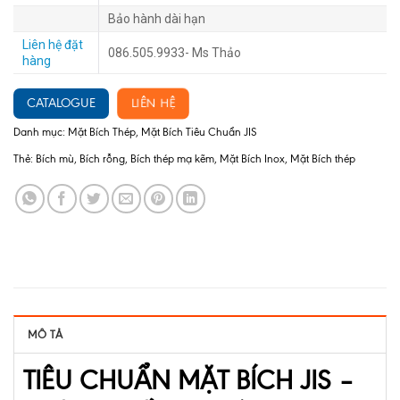
Bảo hành dài hạn
Liên hệ đặt
086.505.9933- Ms Thảo
hàng
LIÊN HỆ
CATALOGUE
Danh mục:
Mặt Bích Thép
,
Mặt Bích Tiêu Chuẩn JIS
Thẻ:
Bích mù
,
Bích rỗng
,
Bích thép mạ kẽm
,
Mặt Bích Inox
,
Mặt Bích thép
MÔ TẢ
TIÊU CHUẨN MẶT BÍCH JIS –