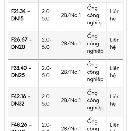
Ống
F21.34 –
2.0-
Liên
2B/No.1
công
DN15
5.0
hệ
nghiêp
Ống
F26.67 –
2.0-
Liên
2B/No.1
công
DN20
5.0
hệ
nghiêp
Ống
F33.40 –
2.0-
Liên
2B/No.1
công
DN25
5.0
hệ
nghiêp
Ống
F42.16 –
2.0-
Liên
2B/No.1
công
DN32
5.0
hệ
nghiêp
Ống
F48.26 –
2.0-
Liên
2B/No.1
công