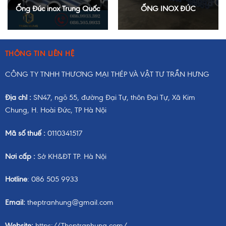
Ống Đúc inox Trung Quốc
ỐNG INOX ĐÚC
THÔNG TIN LIÊN HỆ
CÔNG TY TNHH THƯƠNG MẠI THÉP VÀ VẬT TƯ TRẦN HƯNG
Địa chỉ :
SN47, ngõ 55, đường Đại Tự, thôn Đại Tự, Xã Kim
Chung, H. Hoài Đức, TP Hà Nội
Mã số thuế :
0110341517
Nơi cấp :
Sở KH&ĐT TP. Hà Nội
Hotline
: 086 505 9933
Email:
theptranhung@gmail.com
Website:
https://Theptranhung.com/