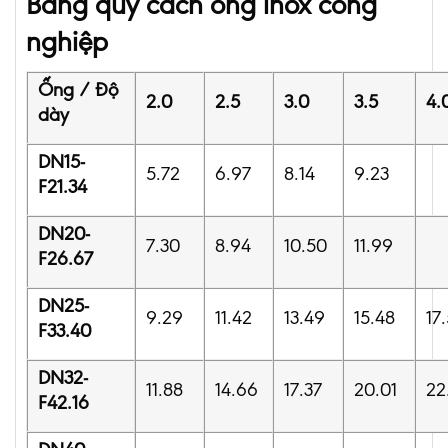
Bảng quy cách ống inox công
nghiệp
Ống / Độ
2.0
2.5
3.0
3.5
4.
dày
DN15-
5.72
6.97
8.14
9.23
F21.34
DN20-
7.30
8.94
10.50
11.99
F26.67
DN25-
9.29
11.42
13.49
15.48
17
F33.40
DN32-
11.88
14.66
17.37
20.01
22
F42.16