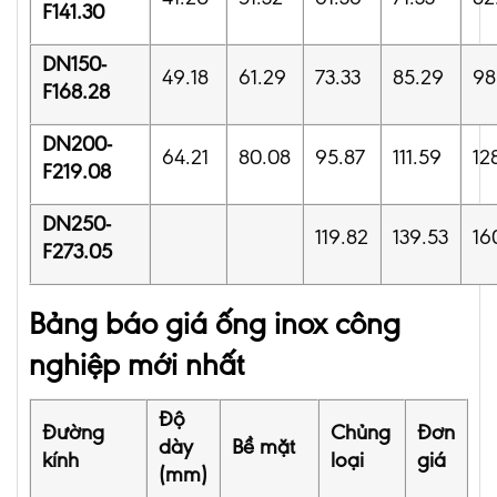
F141.30
DN150-
49.18
61.29
73.33
85.29
98
F168.28
DN200-
64.21
80.08
95.87
111.59
12
F219.08
DN250-
119.82
139.53
16
F273.05
Bảng báo giá ống inox công
nghiệp mới nhất
Độ
Đường
Chủng
Đơn
dày
Bề mặt
kính
loại
giá
(mm)