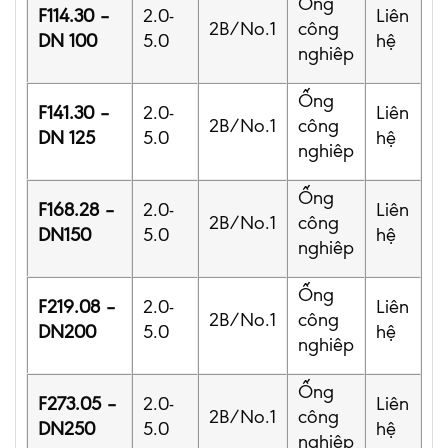
Ống
F114.30 –
2.0-
Liên
2B/No.1
công
DN 100
5.0
hệ
nghiêp
Ống
F141.30 –
2.0-
Liên
2B/No.1
công
DN 125
5.0
hệ
nghiêp
Ống
F168.28 –
2.0-
Liên
2B/No.1
công
DN150
5.0
hệ
nghiêp
Ống
F219.08 –
2.0-
Liên
2B/No.1
công
DN200
5.0
hệ
nghiêp
Ống
F273.05 –
2.0-
Liên
2B/No.1
công
DN250
5.0
hệ
nghiêp