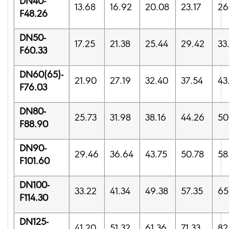
DN40-
13.68
16.92
20.08
23.17
26
F48.26
DN50-
17.25
21.38
25.44
29.42
33
F60.33
DN60(65)-
21.90
27.19
32.40
37.54
43
F76.03
DN80-
25.73
31.98
38.16
44.26
50
F88.90
DN90-
29.46
36.64
43.75
50.78
58
F101.60
DN100-
33.22
41.34
49.38
57.35
65
F114.30
DN125-
41.20
51.32
61.36
71.33
82