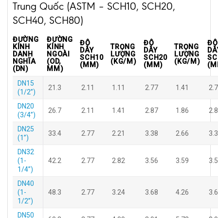
Trung Quốc (ASTM – SCH10, SCH20,
SCH40, SCH80)
ĐƯỜNG
ĐƯỜNG
ĐỘ
ĐỘ
ĐỘ
KÍNH
KÍNH
TRỌNG
TRỌNG
DÀY
DÀY
DÀ
DANH
NGOÀI
LƯỢNG
LƯỢNG
SCH10
SCH20
SC
NGHĨA
(OD,
(KG/M)
(KG/M)
(MM)
(MM)
(M
(DN)
MM)
DN15
21.3
2.11
1.11
2.77
1.41
2.
(1/2”)
DN20
26.7
2.11
1.41
2.87
1.86
2.
(3/4”)
DN25
33.4
2.77
2.21
3.38
2.66
3.
(1”)
DN32
(1-
42.2
2.77
2.82
3.56
3.59
3.
1/4”)
DN40
(1-
48.3
2.77
3.24
3.68
4.26
3.
1/2”)
DN50