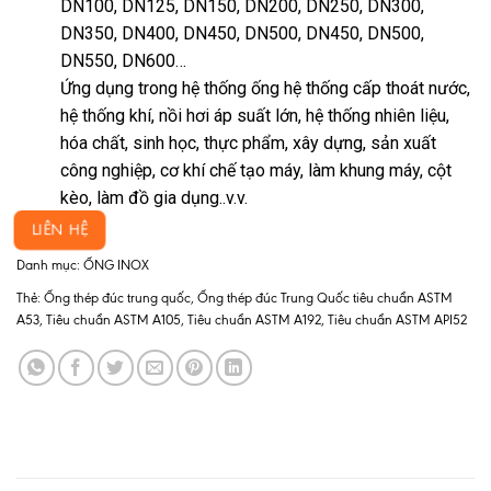
DN100, DN125, DN150, DN200, DN250, DN300,
DN350, DN400, DN450, DN500, DN450, DN500,
DN550, DN600…
Ứng dụng trong hệ thống ống hệ thống cấp thoát nước,
hệ thống khí, nồi hơi áp suất lớn, hệ thống nhiên liệu,
hóa chất, sinh học, thực phẩm, xây dựng, sản xuất
công nghiệp, cơ khí chế tạo máy, làm khung máy, cột
kèo, làm đồ gia dụng..v.v.
LIÊN HỆ
Danh mục:
ỐNG INOX
Thẻ:
Ống thép đúc trung quốc
,
Ống thép đúc Trung Quốc tiêu chuẩn ASTM
A53
,
Tiêu chuẩn ASTM A105
,
Tiêu chuẩn ASTM A192
,
Tiêu chuẩn ASTM API52