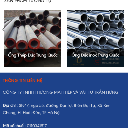
SẢN PHẨM TƯƠNG TỰ
Ống Thép Đúc Trung Quốc
Ống Đúc inox Trung Quốc
THÔNG TIN LIÊN HỆ
CÔNG TY TNHH THƯƠNG MẠI THÉP VÀ VẬT TƯ TRẦN HƯNG
Địa chỉ :
SN47, ngõ 55, đường Đại Tự, thôn Đại Tự, Xã Kim
Chung, H. Hoài Đức, TP Hà Nội
Mã số thuế :
0110341517