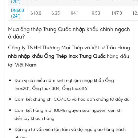
(20”)
DN600
610.0
6.35
94.1
9.53
147.0
12
(24”)
Mua ống thép Trung Quốc nhập khẩu chính ngạch
ở đâu?
Công ty TNHH Thương Mại Thép và Vật tư Trần Hưng
nhà nhập khẩu Ống Thép Inox Trung Quốc
hàng đầu
tại Việt Nam
Đơn vị có nhiều năm kinh nghiệm nhập khẩu Ống
Inox201, Ống Inox 304, Ống Inox316
Cam kết chứng chỉ CO/CQ và hóa đơn chứng từ đầy đủ
Cam kết hàng mới 100% nguyên seal nguyên kiện khi
đến tay khách hàng
Đội ngũ tư vấn viên tận tâm và đội ngũ giao hàng trách
nhiệm